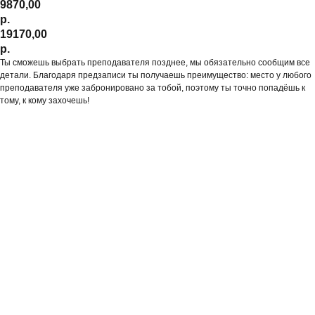
9870,00
р.
19170,00
р.
Ты сможешь выбрать преподавателя позднее, мы обязательно сообщим все
детали. Благодаря предзаписи ты получаешь преимущество: место у любого
преподавателя уже забронировано за тобой, поэтому ты точно попадёшь к
тому, к кому захочешь!