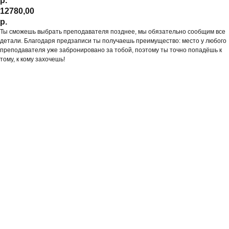
р.
12780,00
р.
Ты сможешь выбрать преподавателя позднее, мы обязательно сообщим все
детали. Благодаря предзаписи ты получаешь преимущество: место у любого
преподавателя уже забронировано за тобой, поэтому ты точно попадёшь к
тому, к кому захочешь!