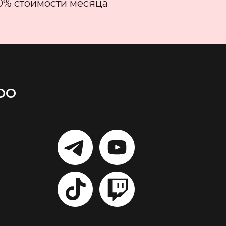
00% стоимости месяца
ОО
LET'S
LET'S
GO!
GO!
LET'S
LET'S
GO!
GO!