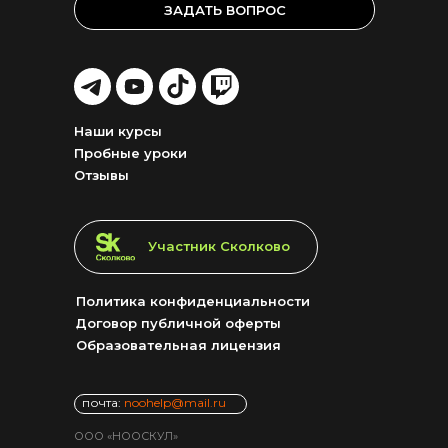
ЗАДАТЬ ВОПРОС
LET'S
LET'S
LET'S
LET'S
GO!
GO!
GO!
GO!
Наши курсы
Пробные уроки
Отзывы
LET'S GO!
Участник Сколково
Политика конфиденциальности
Договор публичной оферты
Образовательная лицензия
почта:
noohelp@mail.ru
ООО «НООСКУЛ»