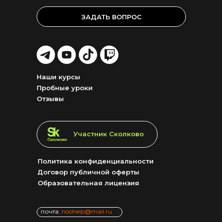
ЗАДАТЬ ВОПРОС
LET'S
LET'S
LET'S
LET'S
GO!
GO!
GO!
GO!
Наши курсы
Пробные уроки
Отзывы
LET'S GO!
Участник Сколково
Политика конфиденциальности
Договор публичной оферты
Образовательная лицензия
почта:
noohelp@mail.ru