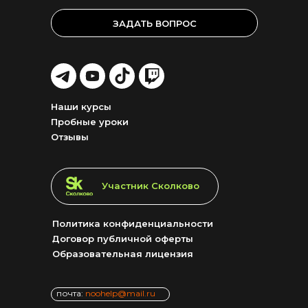
ЗАДАТЬ ВОПРОС
LET'S
LET'S
LET'S
LET'S
GO!
GO!
GO!
GO!
Наши курсы
Пробные уроки
Отзывы
LET'S GO!
Участник Сколково
Политика конфиденциальности
Договор публичной оферты
Образовательная лицензия
почта:
noohelp@mail.ru