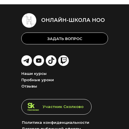
ОНЛАЙН-ШКОЛА НОО
ЗАДАТЬ ВОПРОС
LET'S
LET'S
LET'S
LET'S
GO!
GO!
GO!
GO!
Наши курсы
Пробные уроки
Отзывы
LET'S GO!
Участник Сколково
Политика конфиденциальности
Договор публичной оферты