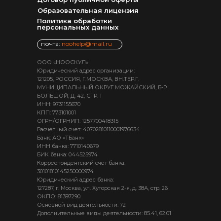
Образовательная лицензия
Политика обработки
персональных данных
почта:
noohelp@mail.ru
ООО «НООСКУЛ»
Юридический адрес организации:
121205, РОССИЯ, Г.МОСКВА, ВН.ТЕР.Г.
МУНИЦИПАЛЬНЫЙ ОКРУГ МОЖАЙСКИЙ, Б-Р
БОЛЬШОЙ, Д. 42, СТР. 1
ИНН: 9731155670
КПП: 773101001
ОГРН/ОГРНИП: 1257700418315
Расчетный счет: 40702810110001976634
Банк: АО «ТБанк»
ИНН банка: 7710140679
БИК банка: 044525974
Корреспондентский счет банка:
30101810145250000974
Юридический адрес банка:
127287, г. Москва, ул. Хуторская 2-я, д. 38А, стр. 26
ОКПО: 81397290
Основной вид деятельности: 72
Дополнительные виды деятельности: 85.41, 62.01