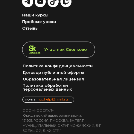
GO!
GO!
GO!
GO!
Наши курсы
Пробные уроки
Отзывы
LET'S GO!
Участник Сколково
Политика конфиденциальности
Договор публичной оферты
Образовательная лицензия
Политика обработки
персональных данных
почта:
noohelp@mail.ru
ООО «НООСКУЛ»
Юридический адрес организации:
121205, РОССИЯ, Г.МОСКВА, ВН.ТЕР.Г.
МУНИЦИПАЛЬНЫЙ ОКРУГ МОЖАЙСКИЙ, Б-Р
БОЛЬШОЙ, Д. 42, СТР. 1