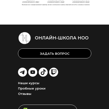
ОНЛАЙН-ШКОЛА НОО
ЗАДАТЬ ВОПРОС
LET'S
LET'S
LET'S
LET'S
GO!
GO!
GO!
GO!
Наши курсы
Пробные уроки
Отзывы