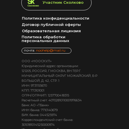
LET'S GO!
Участник Сколково
Политика конфиденциальности
Договор публичной оферты
Образовательная лицензия
Политика обработки
персональных данных
почта:
noohelp@mail.ru
ООО «НООСКУЛ»
Юридический адрес организации:
121205, РОССИЯ, Г.МОСКВА, ВН.ТЕР.Г.
МУНИЦИПАЛЬНЫЙ ОКРУГ МОЖАЙСКИЙ, Б-Р
БОЛЬШОЙ, Д. 42, СТР. 1
ИНН: 9731155670
КПП: 773101001
ОГРН/ОГРНИП: 1257700418315
Расчетный счет: 40702810110001976634
Банк: АО «ТБанк»
ИНН банка: 7710140679
БИК банка: 044525974
Корреспондентский счет банка:
30101810145250000974