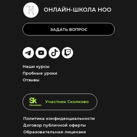
ОНЛАЙН-ШКОЛА НОО
ЗАДАТЬ ВОПРОС
LET'S
LET'S
LET'S
LET'S
GO!
GO!
GO!
GO!
Наши курсы
Пробные уроки
Отзывы
LET'S GO!
Участник Сколково
Политика конфиденциальности
Договор публичной оферты
Образовательная лицензия