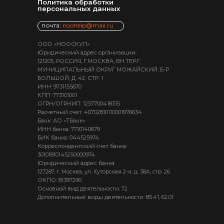
Политика обработки
персональных данных
почта:
noohelp@mail.ru
ООО «НООСКУЛ»
Юридический адрес организации:
121205, РОССИЯ, Г.МОСКВА, ВН.ТЕР.Г.
МУНИЦИПАЛЬНЫЙ ОКРУГ МОЖАЙСКИЙ, Б-Р
БОЛЬШОЙ, Д. 42, СТР. 1
ИНН: 9731155670
КПП: 773101001
ОГРН/ОГРНИП: 1257700418315
Расчетный счет: 40702810110001976634
Банк: АО «ТБанк»
ИНН банка: 7710140679
БИК банка: 044525974
Корреспондентский счет банка:
30101810145250000974
Юридический адрес банка:
127287, г. Москва, ул. Хуторская 2-я, д. 38А, стр. 26
ОКПО: 81397290
Основной вид деятельности: 72
Дополнительные виды деятельности: 85.41, 62.01