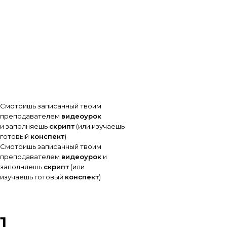
Смотришь записанный твоим
преподавателем
видеоурок
и заполняешь
скрипт
(или изучаешь
готовый
конспект
)
Смотришь записанный твоим
преподавателем
видеоурок
и
заполняешь
скрипт
(или
изучаешь готовый
конспект
)
1