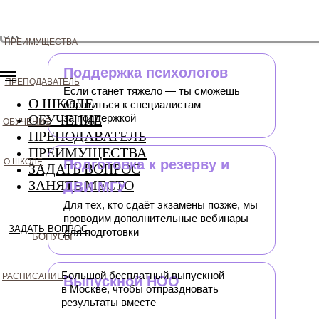
Мы используем cookies и сервис аналитики Яндекс. Метрика для
пользователей и улучшения работы сайта
OK
ПРЕИМУЩЕСТВА
Поддержка психологов
ПРЕПОДАВАТЕЛЬ
Если станет тяжело — ты сможешь
О ШКОЛЕ
обратиться к специалистам
ОБУЧЕНИЕ
за поддержкой
ОБУЧЕНИЕ
ПРЕПОДАВАТЕЛЬ
ПРЕИМУЩЕСТВА
О ШКОЛЕ
Подготовка к резерву и
ЗАДАТЬ ВОПРОС
ЗАНЯТЬ МЕСТО
ДВИ МГУ
Для тех, кто сдаёт экзамены позже, мы
проводим дополнительные вебинары
ЗАДАТЬ ВОПРОС
для подготовки
БОНУСЫ
Большой бесплатный выпускной
РАСПИСАНИЕ
Выпускной НОО
в Москве, чтобы отпраздновать
результаты вместе