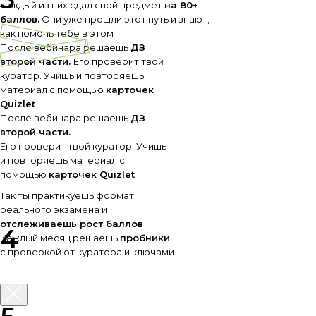
каждый из них сдал свой предмет
на 80+
баллов.
Они уже прошли этот путь и знают,
как помочь тебе в этом
После вебинара решаешь
ДЗ
второй части.
Его проверит твой
куратор. Учишь и повторяешь
материал с помощью
карточек
Quizlet
После вебинара решаешь
ДЗ
второй части.
Его проверит твой куратор. Учишь
и повторяешь материал с
помощью
карточек Quizlet
Так ты практикуешь формат
реального экзамена и
отслеживаешь рост баллов
4
Каждый месяц решаешь
пробники
с проверкой от куратора и ключами