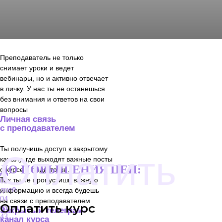
Преподаватель не только
снимает уроки и ведет
вебинары, но и активно отвечает
в личку. У нас ты не останешься
без внимания и ответов на свои
вопросы
Личная связь
с преподавателем
Ты получишь доступ к закрытому
Оплатить
каналу, где выходят важные посты
ДО ПОВЫШЕНИЯ ЦЕН:
о курсе и подготовке.
Так ты не пропустишь важную
02
дней
информацию и всегда будешь
04
на связи с преподавателем
Оплатить курс
часов
Закрытый телеграм-
43
канал курса