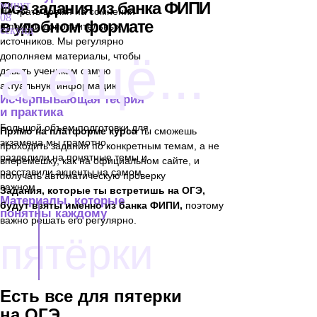
Все задания из банка ФИПИ
минут
Не трать время на сомнения
07
в удобном формате
и поиски дополнительных
секунд
источников. Мы регулярно
а ещё...
дополняем материалы, чтобы
давать ученикам самую
актуальную информацию
Исчерпывающая теория
и практика
Большой объем подготовки для
Прямо на платформе курса
ты сможешь
экзамена мы грамотно
проходить задания по конкретным темам, а не
разделили на понятные темы и
вперемешку, как на официальном сайте, и
расставили акценты на самом
получать автоматическую проверку
важном
Задания, которые ты встретишь на ОГЭ,
Материалы, которые
будут взяты именно из банка ФИПИ,
поэтому
понятны каждому
важно решать его регулярно.
пятёрки
Есть все для пятерки
на ОГЭ