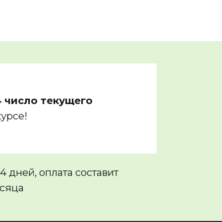
14 число текущего
курсе!
 дней, оплата составит
есяца