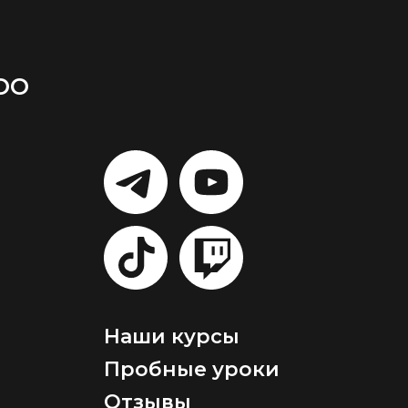
ОО
LET'S
LET'S
GO!
GO!
LET'S
LET'S
GO!
GO!
Наши курсы
Пробные уроки
Отзывы