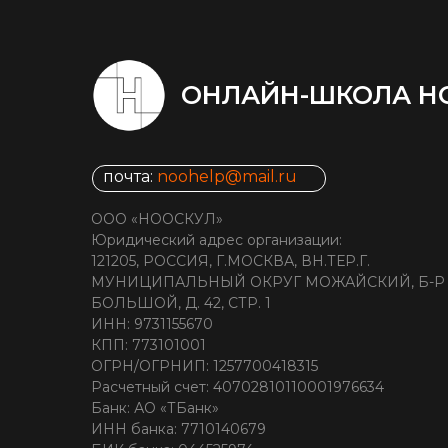
ОНЛАЙН-ШКОЛА Н
почта:
noohelp@mail.ru
ООО «НООСКУЛ»
Юридический адрес организации:
121205, РОССИЯ, Г.МОСКВА, ВН.ТЕР.Г.
МУНИЦИПАЛЬНЫЙ ОКРУГ МОЖАЙСКИЙ, Б-Р
БОЛЬШОЙ, Д. 42, СТР. 1
ИНН: 9731155670
КПП: 773101001
ОГРН/ОГРНИП: 1257700418315
Расчетный счет: 40702810110001976634
Банк: АО «ТБанк»
ИНН банка: 7710140679