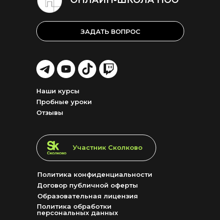
ОНЛАЙН-ШКОЛА НОО
ЗАДАТЬ ВОПРОС
LET'S
LET'S
LET'S
LET'S
GO!
GO!
GO!
GO!
Наши курсы
Пробные уроки
Отзывы
LET'S GO!
Участник Сколково
Политика конфиденциальности
Договор публичной оферты
Образовательная лицензия
Политика обработки
персональных данных