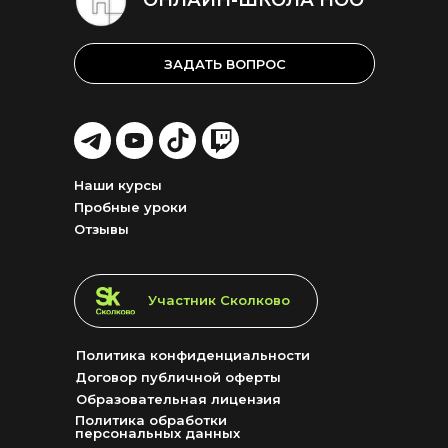
ОНЛАЙН-ШКОЛА НОО
ЗАДАТЬ ВОПРОС
LET'S
LET'S
LET'S
LET'S
GO!
GO!
GO!
GO!
Наши курсы
Пробные уроки
Отзывы
LET'S GO!
Участник Сколково
Политика конфиденциальности
Договор публичной оферты
Образовательная лицензия
Политика обработки
персональных данных