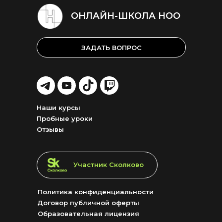
ОНЛАЙН-ШКОЛА НОО
ЗАДАТЬ ВОПРОС
LET'S
LET'S
LET'S
LET'S
GO!
GO!
GO!
GO!
Наши курсы
Пробные уроки
Отзывы
LET'S GO!
Участник Сколково
Политика конфиденциальности
Договор публичной оферты
Образовательная лицензия