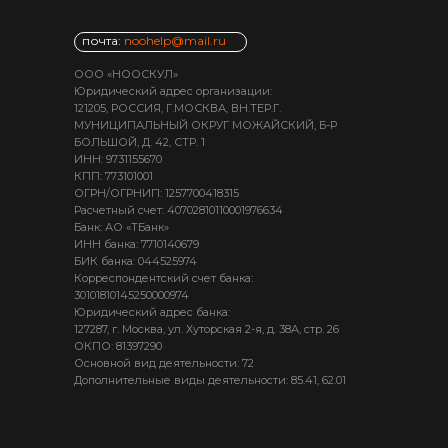
почта:
noohelp@mail.ru
ООО «НООСКУЛ»
Юридический адрес организации:
121205, РОССИЯ, Г.МОСКВА, ВН.ТЕР.Г.
МУНИЦИПАЛЬНЫЙ ОКРУГ МОЖАЙСКИЙ, Б-Р
БОЛЬШОЙ, Д. 42, СТР. 1
ИНН: 9731155670
КПП: 773101001
ОГРН/ОГРНИП: 1257700418315
Расчетный счет: 40702810110001976634
Банк: АО «ТБанк»
ИНН банка: 7710140679
БИК банка: 044525974
Корреспондентский счет банка:
30101810145250000974
Юридический адрес банка:
127287, г. Москва, ул. Хуторская 2-я, д. 38А, стр. 26
ОКПО: 81397290
Основной вид деятельности: 72
Дополнительные виды деятельности: 85.41, 62.01