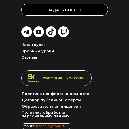
ЗАДАТЬ ВОПРОС
LET'S
LET'S
LET'S
LET'S
GO!
GO!
GO!
GO!
Наши курсы
Пробные уроки
Отзывы
LET'S GO!
Участник Сколково
Политика конфиденциальности
Договор публичной оферты
Образовательная лицензия
Политика обработки
персональных данных
почта:
noohelp@mail.ru