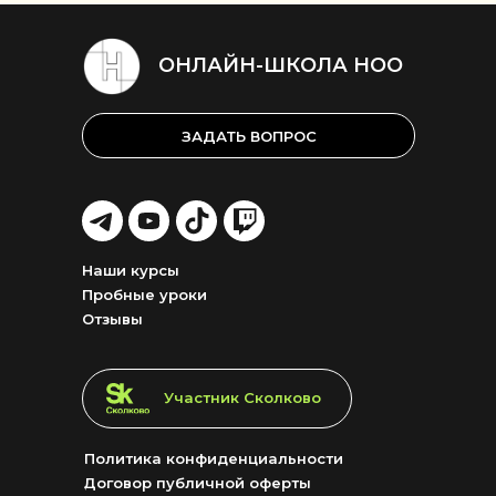
ОНЛАЙН-ШКОЛА НОО
ЗАДАТЬ ВОПРОС
LET'S
LET'S
LET'S
LET'S
GO!
GO!
GO!
GO!
Наши курсы
Пробные уроки
Отзывы
LET'S GO!
Участник Сколково
Политика конфиденциальности
Договор публичной оферты