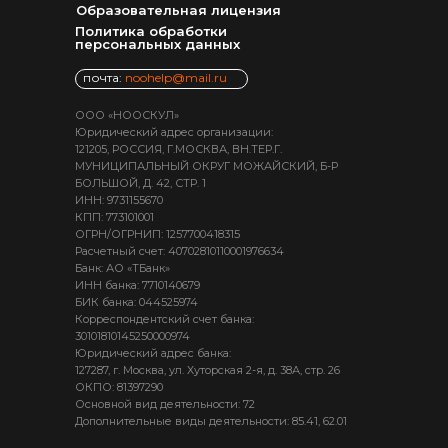
Образовательная лицензия
Политика обработки
персональных данных
почта:
noohelp@mail.ru
ООО «НООСКУЛ»
Юридический адрес организации:
121205, РОССИЯ, Г.МОСКВА, ВН.ТЕР.Г.
МУНИЦИПАЛЬНЫЙ ОКРУГ МОЖАЙСКИЙ, Б-Р
БОЛЬШОЙ, Д. 42, СТР. 1
ИНН: 9731155670
КПП: 773101001
ОГРН/ОГРНИП: 1257700418315
Расчетный счет: 40702810110001976634
Банк: АО «ТБанк»
ИНН банка: 7710140679
БИК банка: 044525974
Корреспондентский счет банка:
30101810145250000974
Юридический адрес банка:
127287, г. Москва, ул. Хуторская 2-я, д. 38А, стр. 26
ОКПО: 81397290
Основной вид деятельности: 72
Дополнительные виды деятельности: 85.41, 62.01