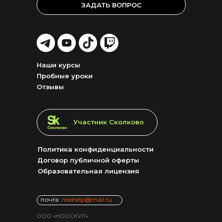
ЗАДАТЬ ВОПРОС
LET'S
LET'S
LET'S
LET'S
GO!
GO!
GO!
GO!
Наши курсы
Пробные уроки
Отзывы
LET'S GO!
Участник Сколково
Политика конфиденциальности
Договор публичной оферты
Образовательная лицензия
почта:
noohelp@mail.ru
ООО «НООСКУЛ»