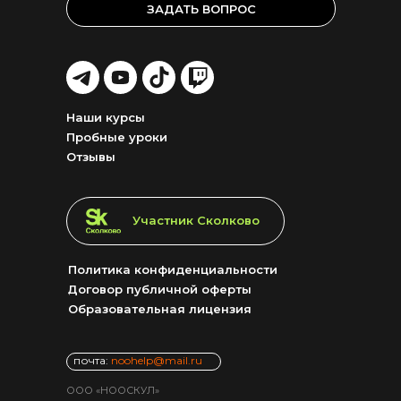
ЗАДАТЬ ВОПРОС
LET'S
LET'S
LET'S
LET'S
GO!
GO!
GO!
GO!
Наши курсы
Пробные уроки
Отзывы
LET'S GO!
Участник Сколково
Политика конфиденциальности
Договор публичной оферты
Образовательная лицензия
почта:
noohelp@mail.ru
ООО «НООСКУЛ»