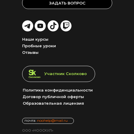
ЗАДАТЬ ВОПРОС
LET'S
LET'S
LET'S
LET'S
GO!
GO!
GO!
GO!
Наши курсы
Пробные уроки
Отзывы
LET'S GO!
Участник Сколково
Политика конфиденциальности
Договор публичной оферты
Образовательная лицензия
почта:
noohelp@mail.ru
ООО «НООСКУЛ»