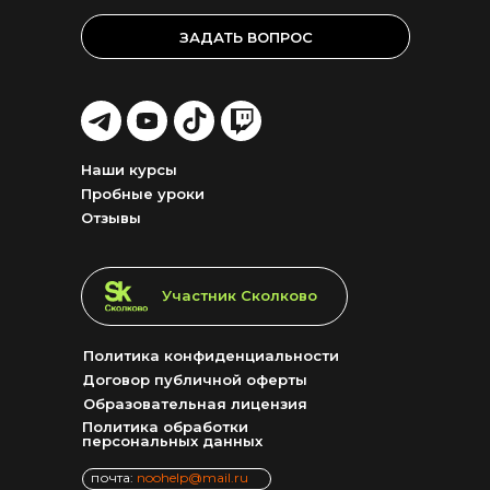
ЗАДАТЬ ВОПРОС
LET'S
LET'S
LET'S
LET'S
GO!
GO!
GO!
GO!
Наши курсы
Пробные уроки
Отзывы
LET'S GO!
Участник Сколково
Политика конфиденциальности
Договор публичной оферты
Образовательная лицензия
Политика обработки
персональных данных
почта:
noohelp@mail.ru