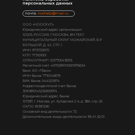
персональных данных
почта:
noohelp@mail.ru
ООО «НООСКУЛ»
Юридический адрес организации:
121205, РОССИЯ, Г.МОСКВА, ВН.ТЕР.Г.
МУНИЦИПАЛЬНЫЙ ОКРУГ МОЖАЙСКИЙ, Б-Р
БОЛЬШОЙ, Д. 42, СТР. 1
ИНН: 9731155670
КПП: 773101001
ОГРН/ОГРНИП: 1257700418315
Расчетный счет: 40702810110001976634
Банк: АО «ТБанк»
ИНН банка: 7710140679
БИК банка: 044525974
Корреспондентский счет банка:
30101810145250000974
Юридический адрес банка:
127287, г. Москва, ул. Хуторская 2-я, д. 38А, стр. 26
ОКПО: 81397290
Основной вид деятельности: 72
Дополнительные виды деятельности: 85.41, 62.01