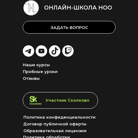
ОНЛАЙН-ШКОЛА НОО
ЗАДАТЬ ВОПРОС
LET'S
LET'S
LET'S
LET'S
GO!
GO!
GO!
GO!
Наши курсы
Пробные уроки
Отзывы
LET'S GO!
Участник Сколково
Политика конфиденциальности
Договор публичной оферты
Образовательная лицензия
Политика обработки