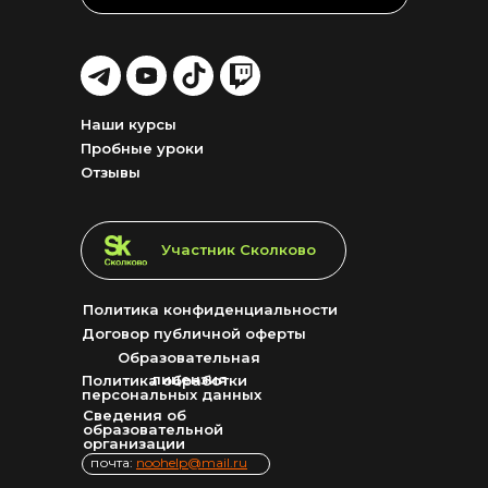
LET'S
LET'S
LET'S
LET'S
GO!
GO!
GO!
GO!
Наши курсы
Пробные уроки
Отзывы
LET'S GO!
Участник Сколково
Политика конфиденциальности
Договор публичной оферты
Образовательная
лицензия
Политика обработки
персональных данных
Сведения об
образовательной
организации
почта:
noohelp@mail.ru