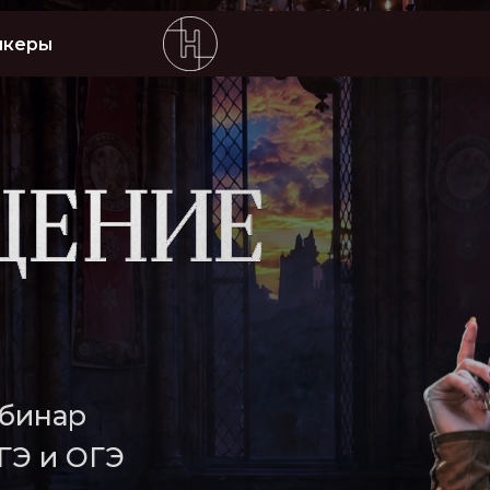
икеры
ебинар
ЕГЭ и ОГЭ