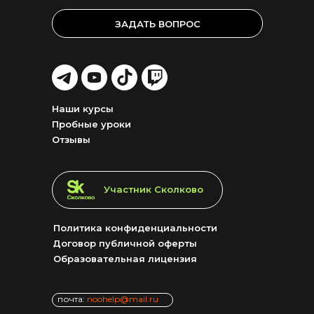
ЗАДАТЬ ВОПРОС
LET'S
LET'S
LET'S
LET'S
GO!
GO!
GO!
GO!
Наши курсы
Пробные уроки
Отзывы
LET'S GO!
Участник Сколково
Политика конфиденциальности
Договор публичной оферты
Образовательная лицензия
почта:
noohelp@mail.ru