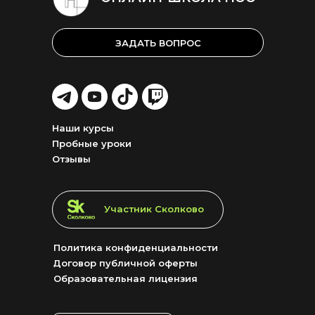
ЗАДАТЬ ВОПРОС
LET'S
LET'S
LET'S
LET'S
GO!
GO!
GO!
GO!
Наши курсы
Пробные уроки
Отзывы
LET'S GO!
Участник Сколково
Политика конфиденциальности
Договор публичной оферты
Образовательная лицензия