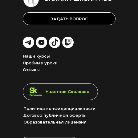
ЗАДАТЬ ВОПРОС
LET'S
LET'S
LET'S
LET'S
GO!
GO!
GO!
GO!
Наши курсы
Пробные уроки
Отзывы
LET'S GO!
Участник Сколково
Политика конфиденциальности
Договор публичной оферты
Образовательная лицензия