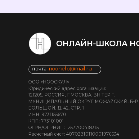
ОНЛАЙН-ШКОЛА Н
почта:
noohelp@mail.ru
ООО «НООСКУЛ»
Юридический адрес организации:
121205, РОССИЯ, Г.МОСКВА, ВН.ТЕР.Г.
МУНИЦИПАЛЬНЫЙ ОКРУГ МОЖАЙСКИЙ, Б-Р
БОЛЬШОЙ, Д. 42, СТР. 1
ИНН: 9731155670
КПП: 773101001
ОГРН/ОГРНИП: 1257700418315
Расчетный счет: 40702810110001976634