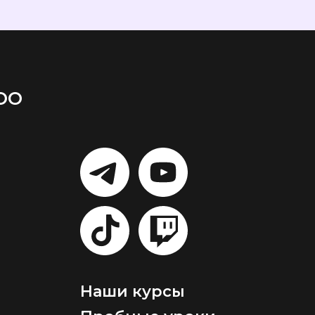
ОО
LET'S
LET'S
GO!
GO!
LET'S
LET'S
GO!
GO!
Наши курсы