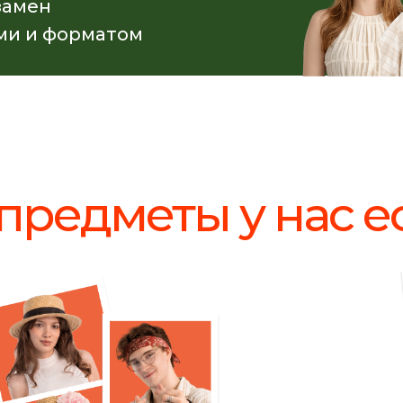
замен
ми и форматом
предметы у нас е