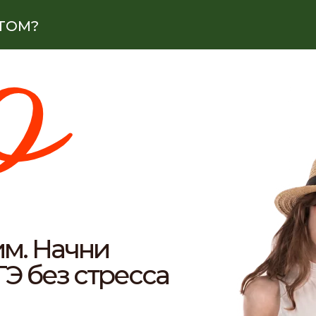
о
ТОМ?
им. Начни
ГЭ без стресса