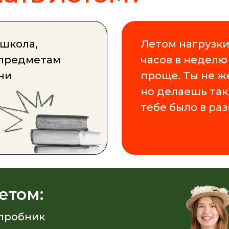
 школа,
Летом нагрузки
предметам
часов в неделю
ни
проще. Ты не ж
но делаешь так
тебе было в ра
етом:
 пробник