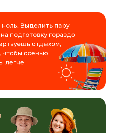
 ноль. Выделить пару
 на подготовку гораздо
ертвуешь отдыхом,
, чтобы осенью
зы легче