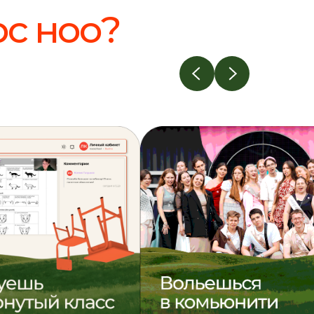
рс ноо?