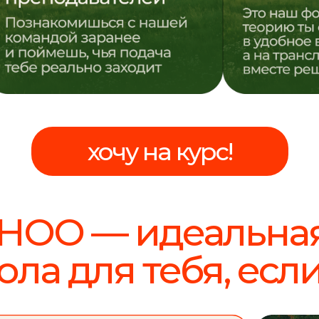
хочу на курс!
НОО — идеальна
ла для тебя, если