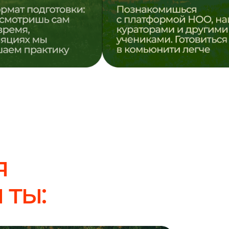
я
 ты: