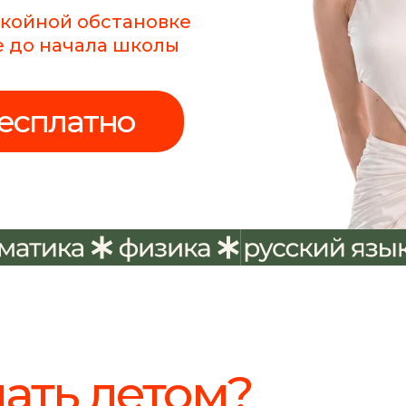
окойной обстановке
е до начала школы
бесплатно
ать летом?